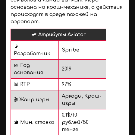
основана на краш-механике, а действия
происходят в среде похожей на
аэропорт.
🛩
Атрибуты Aviator
📡
Spribe
Разработчик
📅
Год
2019
основания
📊
RTP
97%
Аркады, Краш-
🎬
Жанр игры
игры
0.1$/10
💲
Мин. ставка
рублей/50
тенге