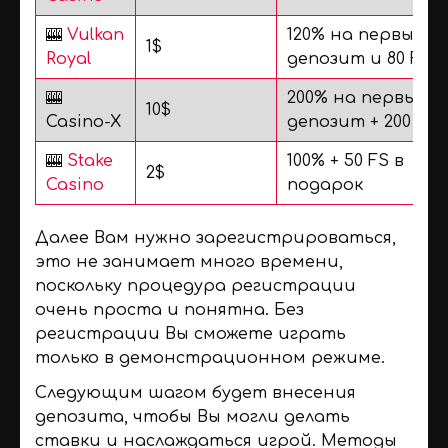
🎰
Vulkan
120% на первый
1$
Royal
депозит и 80 FS
🎰
200% на первый
10$
Casino-X
депозит + 200 FS
🎰
Stake
100% + 50 FS в
2$
Casino
подарок
Далее Вам нужно зарегистрироваться,
это не занимает много времени,
поскольку процедура регистрации
очень проста и понятна. Без
регистрации Вы сможете играть
только в демонстрационном режиме.
Следующим шагом будет внесения
депозита, чтобы Вы могли делать
ставки и наслаждаться игрой. Методы